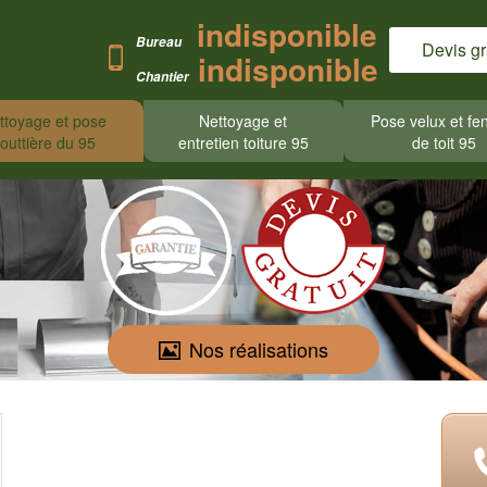
indisponible
Bureau
Devis gr
indisponible
Chantier
ttoyage et pose
Nettoyage et
Pose velux et fe
outtière du 95
entretien toiture 95
de toit 95
Nos réalisations