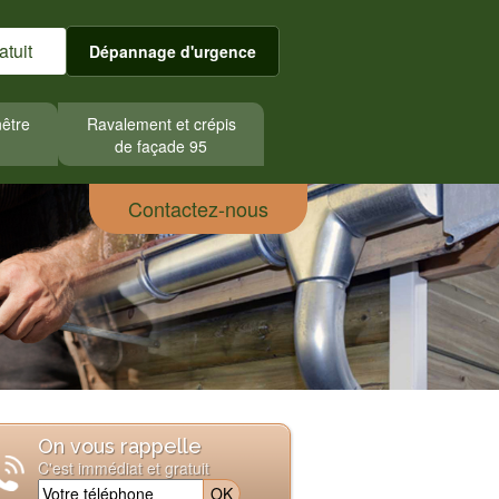
atuit
Dépannage d'urgence
nêtre
Ravalement et crépis
de façade 95
Contactez-nous
On vous rappelle
C'est immédiat et gratuit